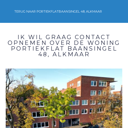
TERUG NAAR PORTIEKFLAT
BAANSINGEL 48, ALKMAAR
IK WIL GRAAG CONTACT
OPNEMEN OVER DE WONING
PORTIEKFLAT
BAANSINGEL
48, ALKMAAR