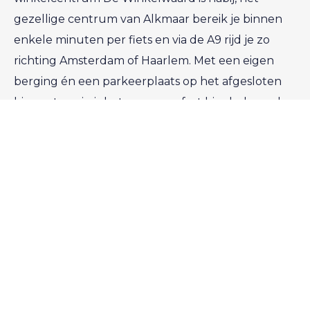
gezellige centrum van Alkmaar bereik je binnen
enkele minuten per fiets en via de A9 rijd je zo
richting Amsterdam of Haarlem. Met een eigen
berging én een parkeerplaats op het afgesloten
binnenterrein is het wooncomfort hier helemaal
compleet.
Kortom: een licht, verzorgd en instapklaar
appartement waar je direct heerlijk kunt wonen.
Indeling:
Begane grond:
Op de begane grond bevindt zich de hoofdentree
van het complex met bellentableau en
brievenbussen. Vanuit deze entree heb je toegang
tot zowel het afgesloten parkeerterrein als de