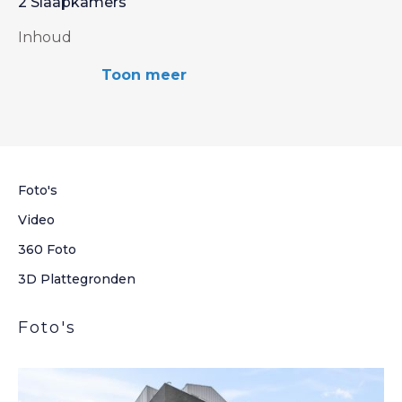
2 Slaapkamers
Inhoud
3
221 m
Toon meer
Woonoppervlakte
2
65 m
Aantal kamers
3 Kamers
Foto's
Video
360 Foto
3D Plattegronden
Foto's