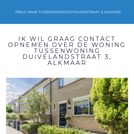
TERUG NAAR TUSSENWONING
DUIVELANDSTRAAT 3, ALKMAAR
IK WIL GRAAG CONTACT
OPNEMEN OVER DE WONING
TUSSENWONING
DUIVELANDSTRAAT 3,
ALKMAAR