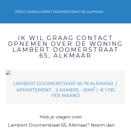
TERUG NAAR
LAMBERT DOOMERSTRAAT 65, ALKMAAR
IK WIL GRAAG CONTACT
OPNEMEN OVER DE WONING
LAMBERT DOOMERSTRAAT
65, ALKMAAR
LAMBERT DOOMERSTRAAT 65
IN
ALKMAAR
|
2
APPARTEMENT -
5
KAMERS -
90M
|
€ 1.195
PER MAAND
Heb je vragen over
Lambert Doomerstraat 65, Alkmaar
? Neem dan