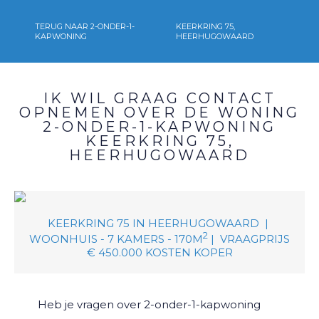
TERUG NAAR 2-ONDER-1-
KEERKRING 75,
KAPWONING
HEERHUGOWAARD
IK WIL GRAAG CONTACT
OPNEMEN OVER DE WONING
2-ONDER-1-KAPWONING
KEERKRING 75,
HEERHUGOWAARD
KEERKRING 75
IN
HEERHUGOWAARD
|
2
WOONHUIS -
7
KAMERS -
170M
|
VRAAGPRIJS
€ 450.000
KOSTEN KOPER
Heb je vragen over
2-onder-1-kapwoning