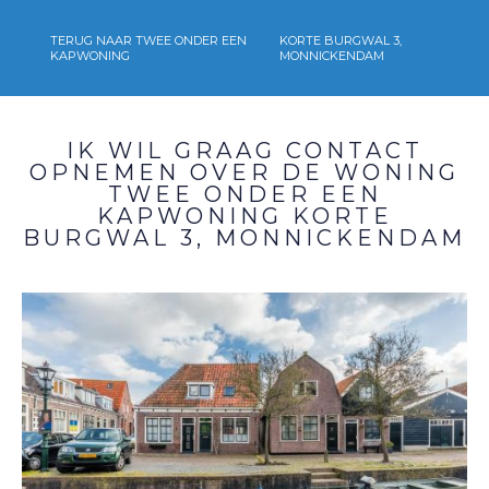
TERUG NAAR TWEE ONDER EEN
KORTE BURGWAL 3,
KAPWONING
MONNICKENDAM
IK WIL GRAAG CONTACT
OPNEMEN OVER DE WONING
TWEE ONDER EEN
KAPWONING
KORTE
BURGWAL 3, MONNICKENDAM