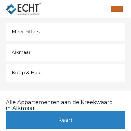
Meer Filters
Alkmaar
Alkmaar
10
Koop & Huur
Bergen (NH)
2
Koop & Huur
Alle Appartementen aan de Kreekwaard
Broek op Langedijk
1
in Alkmaar
Koop
Kaart
Groet
1
Huur