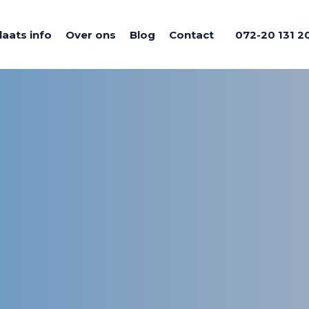
laats info
Over ons
Blog
Contact
072-20 131 2