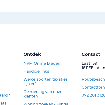
Ontdek
Contact
NVM Online Bieden
Laat 159
1811EE - Al
Handige links
Welke soorten taxaties
Routebeschr
zijn er?
Contactform
De mening van onze
waard?
072 201 312
klanten
pats
Woning zoeken - Funda