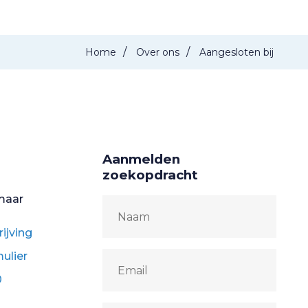
/
/
Home
Over ons
Aangesloten bij
Aanmelden
zoekopdracht
kmaar
ijving
ulier
0