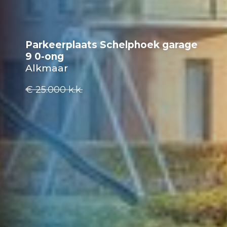
Parkeerplaats Schelphoek garage
9 0-ong
Alkmaar
€ 25.000
k.k.