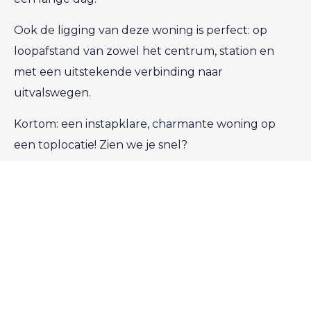
Ook de ligging van deze woning is perfect: op
loopafstand van zowel het centrum, station en
met een uitstekende verbinding naar
uitvalswegen.
Kortom: een instapklare, charmante woning op
een toplocatie! Zien we je snel?
Indeling:
Begane grond:
Bij binnenkomst in de hal vind je de meterkast en
het toilet met fonteintje. Wanneer je doorloopt
kom je in de gezellige, lichte woonkamer welke
voldoende ruimte biedt voor een ruime zit- en