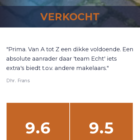
VERKOCHT
"Prima. Van A tot Z een dikke voldoende. Een
absolute aanrader daar 'team Echt' iets
extra's biedt t.o.v. andere makelaars."
Dhr. Frans
9.6
9.5