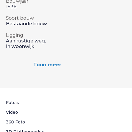
Bouwjaar
1936
Soort bouw
Bestaande bouw
Ligging
Aan rustige weg,
In woonwijk
Aant. slaapkamers
4 Slaapkamers
Toon meer
Inhoud
3
313 m
Woonoppervlakte
2
87 m
Foto's
Aantal kamers
Video
5 Kamers
360 Foto
3D Plattegronden