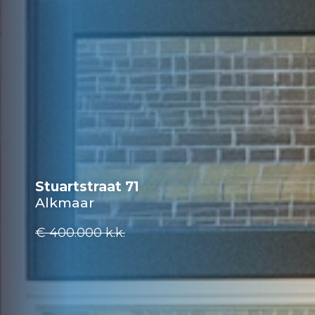
Stuartstraat 71
Alkmaar
€ 400.000
k.k.