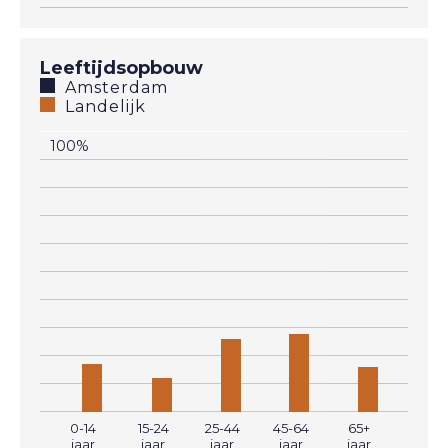
Leeftijdsopbouw
Amsterdam
Landelijk
100%
0-14
15-24
25-44
45-64
65+
jaar
jaar
jaar
jaar
jaar