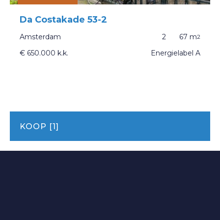
Da Costakade 53-2
Amsterdam
2
67 m
2
€ 650.000
k.k.
Energielabel A
KOOP [1]