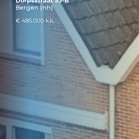
Dorpsstraat 53-B
Bergen (nh)
€ 485.000
k.k.