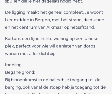
spullen die je niet dagelijks nodig hebt.
De ligging maakt het geheel compleet. Je woont
hier midden in Bergen, met het strand, de duinen
en het centrum van Alkmaar op fietsafstand.
Kortom: een fijne, lichte woning op een unieke
plek, perfect voor wie wil genieten van dorps
wonen met alles dichtbij.
Indeling:
Begane grond:
Bij binnenkomst in de hal heb je toegang tot de
berging, ook vanaf de stoep heb je toegang tot de
berging wat dit ideaal maakt om ook je fiets te
stallen! In de berging vindt je ook de CV-ketel en
aansluiting voor wasmachine en droger.