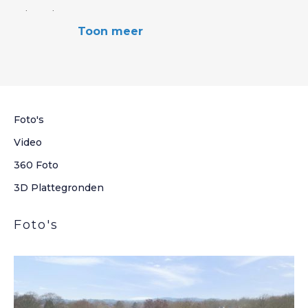
Inhoud
3
Toon meer
272 m
Woonoppervlakte
2
81 m
Aantal kamers
4 Kamers
Foto's
Video
360 Foto
3D Plattegronden
Foto's