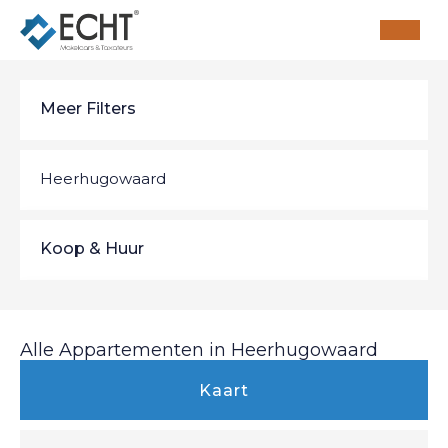
Meer Filters
Heerhugowaard
Alkmaar
11
Koop & Huur
Bergen (NH)
2
Koop & Huur
Alle Appartementen in Heerhugowaard
Broek op Langedijk
1
Koop
Kaart
Groet
1
Huur