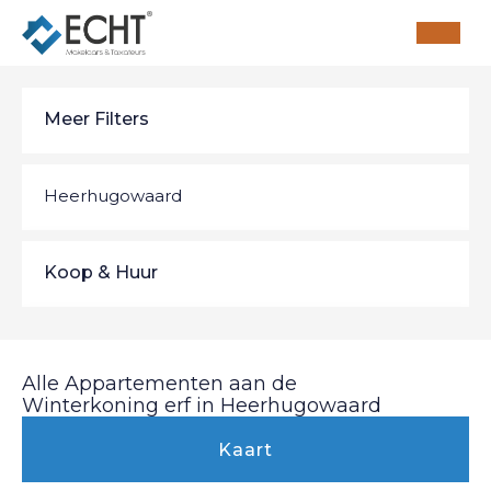
Meer Filters
Heerhugowaard
Alkmaar
11
Koop & Huur
Bergen (NH)
2
Koop & Huur
Alle Appartementen aan de
Broek op Langedijk
1
Winterkoning erf in Heerhugowaard
Koop
Kaart
Groet
1
Huur