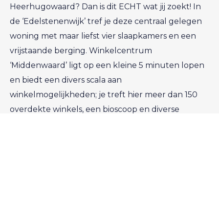
Heerhugowaard? Dan is dit ECHT wat jij zoekt! In
de ‘Edelstenenwijk’ tref je deze centraal gelegen
woning met maar liefst vier slaapkamers en een
vrijstaande berging. Winkelcentrum
‘Middenwaard’ ligt op een kleine 5 minuten lopen
en biedt een divers scala aan
winkelmogelijkheden; je treft hier meer dan 150
overdekte winkels, een bioscoop en diverse
restaurantjes. Sportverenigingen en (basis)scholen
vind je in de directe omgeving. Reis je veel met het
openbaar vervoer? Het NS-station
Heerhugowaard ligt op 5 minuten fietsen. Deze
ruime woning vereist enige modernisatie, maar de
badkamer is alvast voor je aangepakt! Met een
heerlijke riante achtertuin is dit de ideale plek voor