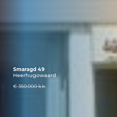
Smaragd 49
Heerhugowaard
€ 350.000
k.k.