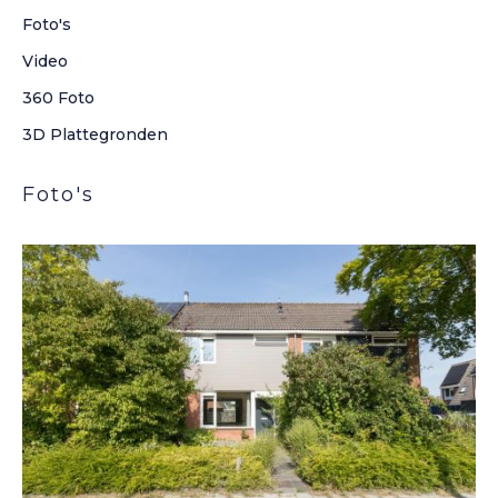
2
118 m
Foto's
Aantal kamers
Video
5 Kamers
360 Foto
3D Plattegronden
Foto's