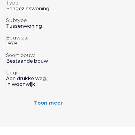
Type
Eengezinswoning
Subtype
Tussenwoning
Bouwjaar
1979
Soort bouw
Bestaande bouw
Ligging
Aan drukke weg,
In woonwijk
Aant. slaapkamers
4 Slaapkamers
Toon meer
Inhoud
3
408 m
Woonoppervlakte