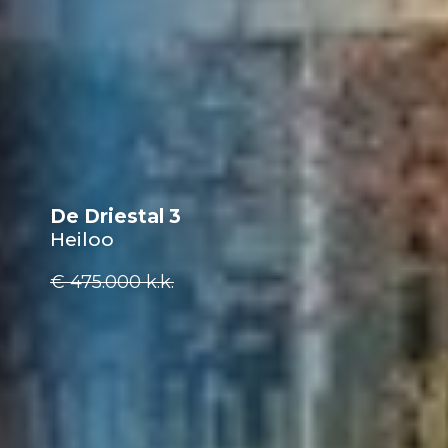
De Driestal 3
Heiloo
€ 475.000
k.k.