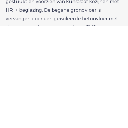
gestuukt en voorzien van kunststof kozijnen met
HR++ beglazing. De begane grondvloer is
vervangen door een geïsoleerde betonvloer met
vloerverwarming en een moderne PVC vloer.
Er valt nog zoveel meer te vertellen over deze
prachtige woning, en dat doen we graag tijdens
een persoonlijke bezichtiging!
De indeling is als volgt:
Begane grond:
Je komt binnen in de hal waar je direct al een
voorproefje krijgt van de rest van de woning. Je
vind hier de meterkast, de trapopgang naar de
eerste verdieping en het moderne toilet met
fontein. Door de stijlvolle glazen deur loop je de