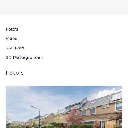
Inhoud
3
419 m
Woonoppervlakte
2
120 m
Foto's
Aantal kamers
Video
5 Kamers
360 Foto
3D Plattegronden
Foto's