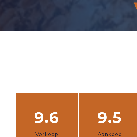
9.6
9.5
Verkoop
Aankoop