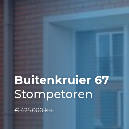
Buitenkruier 67
Stompetoren
€ 425.000
k.k.