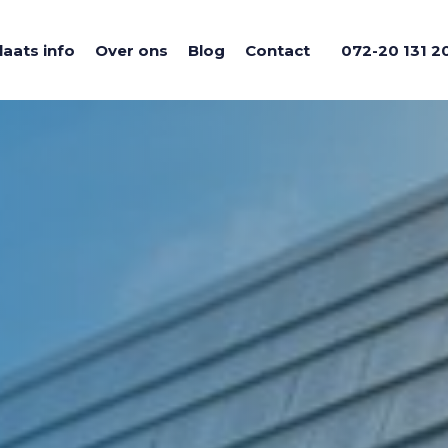
laats info
Over ons
Blog
Contact
072-20 131 2