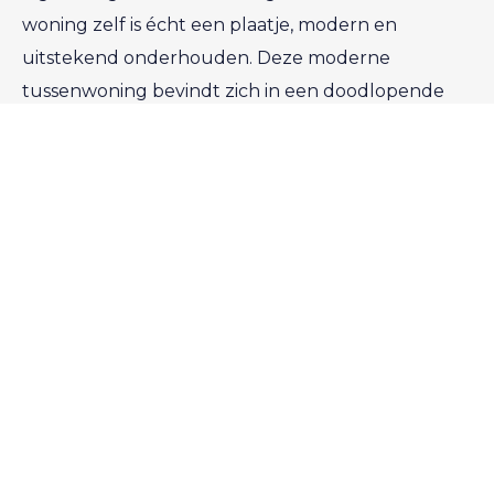
woning zelf is écht een plaatje, modern en
uitstekend onderhouden. Deze moderne
tussenwoning bevindt zich in een doodlopende
straat, hierdoor komt er nagenoeg geen verkeer
langs. Voor de dagelijkse boodschappen hoef je
alleen de voordeur uit te stappen, het
naastgelegen, nieuwe ‘Dorpshart’ ligt letterlijk om
de hoek. Voor overige activiteiten hoef je het dorp
zeker niet uit, Stompetoren biedt alles wat je
nodig hebt; gezelligheid, een sportvereniging, een
huisartsenpraktijk, een basisschool, een nieuw
restaurant en een Primera. Stompetoren is goed
te bereiken, de nieuw aangelegde N243 draai je zo
op en is er een goede busverbinding aanwezig
naar Alkmaar en Purmerend.