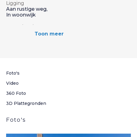
Ligging
Aan rustige weg,
In woonwijk
Aant. slaapkamers
4 Slaapkamers
Toon meer
Inhoud
3
445 m
Woonoppervlakte
2
123 m
Foto's
Aantal kamers
Video
5 Kamers
360 Foto
3D Plattegronden
Foto's