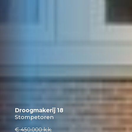
Droogmakerij 18
Stompetoren
€ 450.000
k.k.